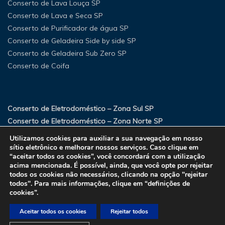
Conserto de Lava Louça SP
Conserto de Lava e Seca SP
Conserto de Purificador de água SP
Conserto de Geladeira Side by side SP
Conserto de Geladeira Sub Zero SP
Conserto de Coifa
Conserto de Eletrodoméstico – Zona Sul SP
Conserto de Eletrodoméstico – Zona Norte SP
Conserto de Eletrodoméstico – Zona Oeste SP
Utilizamos cookies para auxiliar a sua navegação em nosso
Conserto de Eletrodoméstico – Zona Leste SP
sítio eletrônico e melhorar nossos serviços. Caso clique em
“aceitar todos os cookies”, você concordará com a utilização
acima mencionada. É possível, ainda, que você opte por rejeitar
todos os cookies não necessários, clicando na opção "rejeitar
todos". Para mais informações, clique em “definições de
cookies”.
Aceitar todos os cookies
Rejeitar todos
Copyright © 2023 Eluxfrio.