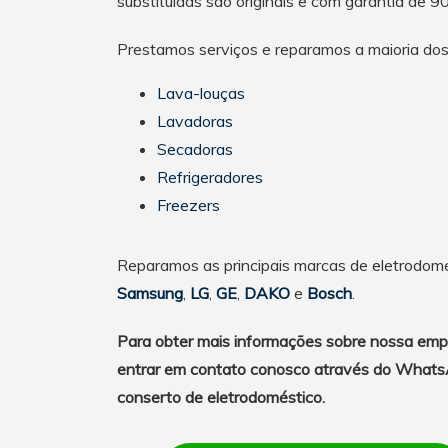
substituídas são originais e com garantia de 90
Prestamos serviços e reparamos a maioria dos 
Lava-louças
Lavadoras
Secadoras
Refrigeradores
Freezers
Reparamos as principais marcas de eletrodomés
Samsung
,
LG
,
GE
,
DAKO
e
Bosch
.
Para obter mais informações sobre nossa emp
entrar em contato conosco através do WhatsA
conserto de eletrodoméstico.