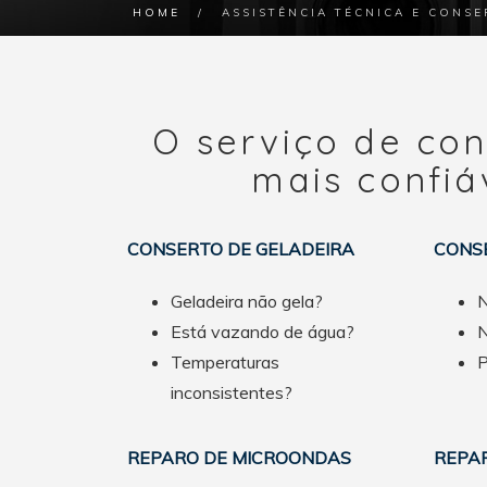
HOME
/
ASSISTÊNCIA TÉCNICA E CONS
O serviço de con
mais confiá
CONSERTO DE GELADEIRA
CONS
Geladeira não gela?
N
Está vazando de água?
N
Temperaturas
P
inconsistentes?
REPARO DE MICROONDAS
REPA