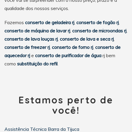
você vai se surpreender com o nosso preço, prazo e a
qualidade dos nossos serviços.
Fazemos
conserto de geladeira rj
,
conserto de fogão rj
,
conserto de máquina de lavar rj
,
conserto de microondas rj
,
conserto de lava louças rj
,
conserto de lava e seca rj
,
conserto de freezer rj
,
conserto de forno rj
,
conserto de
aquecedor rj
e
conserto de purificador de água
rj bem
como
substituição do refil
.
Estamos perto de
você!
Assistência Técnica Barra da Tijuca