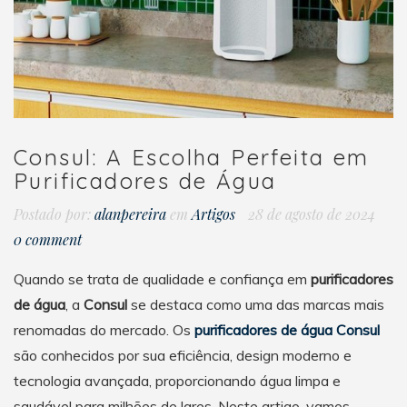
Consul: A Escolha Perfeita em
Purificadores de Água
Postado por:
alanpereira
em
Artigos
28 de agosto de 2024
0 comment
Quando se trata de qualidade e confiança em
purificadores
de água
, a
Consul
se destaca como uma das marcas mais
renomadas do mercado. Os
purificadores de água Consul
são conhecidos por sua eficiência, design moderno e
tecnologia avançada, proporcionando água limpa e
saudável para milhões de lares. Neste artigo, vamos