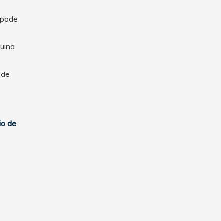
 pode
quina
ode
io de