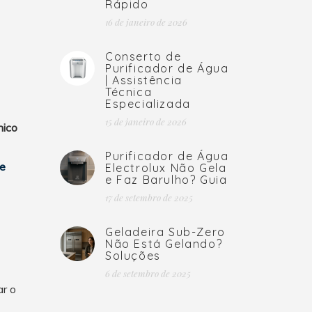
Rápido
16 de janeiro de 2026
Conserto de
Purificador de Água
| Assistência
Técnica
Especializada
15 de janeiro de 2026
nico
Purificador de Água
 e
Electrolux Não Gela
e Faz Barulho? Guia
17 de setembro de 2025
Geladeira Sub-Zero
Não Está Gelando?
Soluções
6 de setembro de 2025
ar o