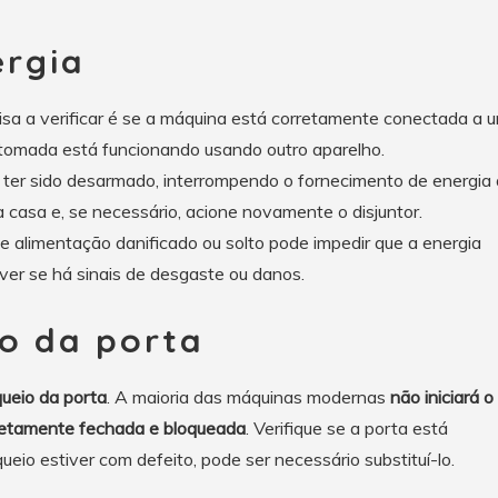
ergia
isa a verificar é se a máquina está corretamente conectada a 
a tomada está funcionando usando outro aparelho.
 ter sido desarmado, interrompendo o fornecimento de energia 
ua casa e, se necessário, acione novamente o disjuntor.
 alimentação danificado ou solto pode impedir que a energia
er se há sinais de desgaste ou danos.
io da porta
queio da porta
. A maioria das máquinas modernas
não iniciará o 
etamente fechada e bloqueada
. Verifique se a porta está
io estiver com defeito, pode ser necessário substituí-lo.