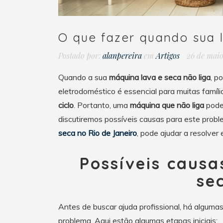
O que fazer quando sua l
Postado por:
alanpereira
em
Artigos
26 de mai
Quando a sua
máquina lava e seca não liga
, p
eletrodoméstico é essencial para muitas famíl
ciclo
. Portanto, uma
máquina que não liga
pode 
discutiremos possíveis causas para este prob
seca no Rio de Janeiro
, pode ajudar a resolver
Possíveis causa
se
Antes de buscar ajuda profissional, há algumas
problema. Aqui estão algumas etapas iniciais: