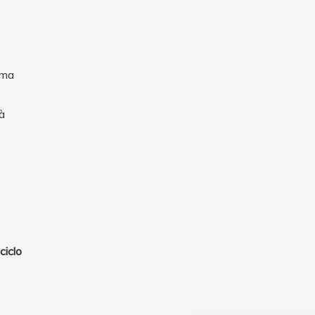
uma
à
ciclo