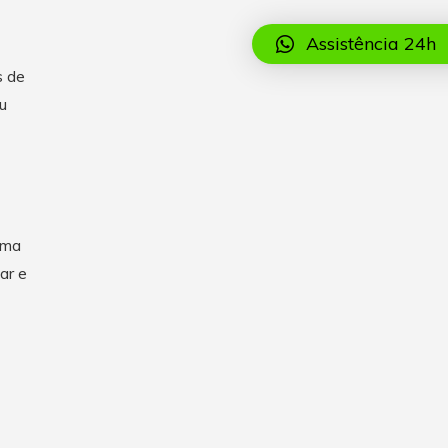
Assistência 24h
s de
u
uma
ar e