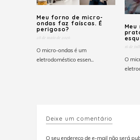
Meu forno de micro-
ondas faz faíscas. É
Meu 
perigoso?
prat
28 de maio de 2026
esqu
16 de jul
O micro-ondas é um
O mic
eletrodoméstico essen...
eletro
Deixe um comentário
O seu endereço de e-mail não será pub