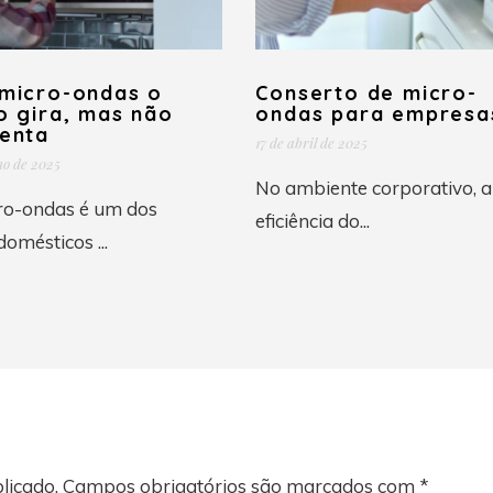
micro-ondas o
Conserto de micro-
o gira, mas não
ondas para empresa
enta
17 de abril de 2025
ho de 2025
No ambiente corporativo, a
ro-ondas é um dos
eficiência do...
domésticos ...
licado.
Campos obrigatórios são marcados com
*