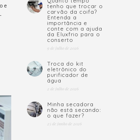
Quanto tempo
o e
tenho que trocar o
carvão da coifa?
-
Entenda a
importância e
conte com a ajuda
da Eluxfrio para o
conserto
9 de julho de 2026
Troca do kit
eletrônico do
purificador de
água
2 de julho de 2026
Minha secadora
não está secando:
o que fazer?
25 de junho de 2026