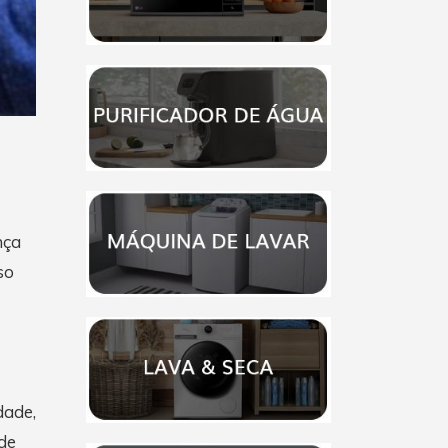
nça
so
dade,
de