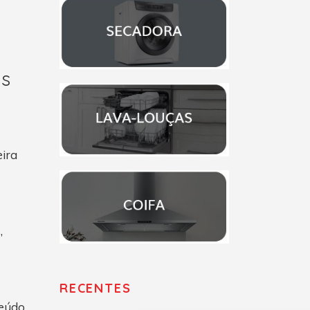
es
eira
,
RECENTES
teúdo