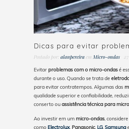
Dicas para evitar probl
Postado por:
alanpereira
em
Micro-ondas
27
Evitar
problemas com o micro-ondas
é es
durante o uso. Quando se trata de
eletrod
para evitar contratempos. Algumas das
me
qualidade superior e confiabilidade, redu
conserto ou
assistência técnica para micr
Ao investir em um
micro-ondas
, consider
como
Electrolux
,
Panasonic
,
LG
,
Samsung