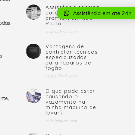
Assistência técnica
para marcas
Assistência em até 24h
premium em São
todas
Paulo
30 de julho de 2026
Vantagens de
contratar técnicos
o
especializados
para reparos de
fogão
23 de julho de 2026
e
O que pode estar
causando o
nte,
vazamento na
minha máquina de
lavar?
16 de julho de 2026